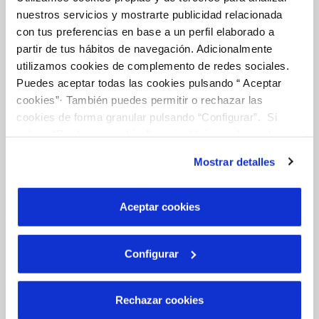
nuestros servicios y mostrarte publicidad relacionada
ABOUT YOUR BILLING
con tus preferencias en base a un perfil elaborado a
partir de tus hábitos de navegación. Adicionalmente
CUSTOMER SERVICES
utilizamos cookies de complemento de redes sociales.
Puedes aceptar todas las cookies pulsando “ Aceptar
SERVICE COMMITMENT
cookies”· También puedes permitir o rechazar las
cookies de forma granular pulsando “Configurar”. Si
pulsas “Rechazar cookies”, equivaldrá a rechazar la
instalación de todas las cookies salvo las necesarias que
Your Water
Mostrar detalles
son indispensables para que el sitio web funcione y que
por tanto no se pueden desactivar. Puedes consultar
OUR ROLE IN THE URBAN CYCLE
más información en nuestra
Política de Cookies
Aceptar cookies
QUALITY
Configurar
WATER CARE
Rechazar cookies