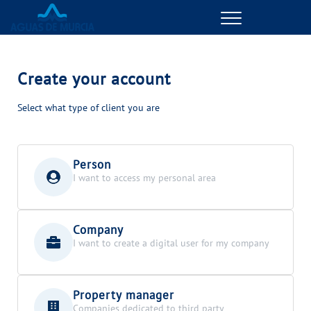
Menu
ONLINE TRANSACTIONS
Create your account
MANAGE MY ACCOUNT
Select what type of client you are
YOUR SERVICE
Person
MANAGE MY ACCOUNT
I want to access my personal area
YOUR WATER
Company
MANAGE MY ACCOUNT
I want to create a digital user for my company
ABOUT US
Property manager
Companies dedicated to third party