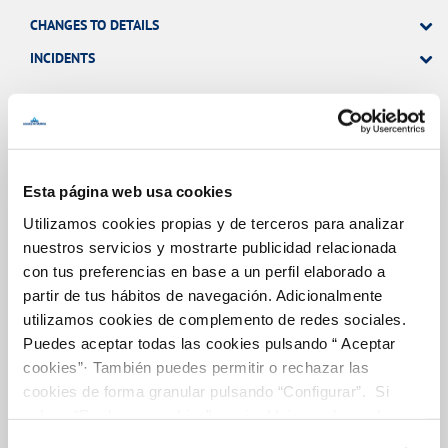
CHANGES TO DETAILS
INCIDENTS
MY ACCOUNT
OTHER PROCEDURES
Esta página web usa cookies
Utilizamos cookies propias y de terceros para analizar
Your Service
nuestros servicios y mostrarte publicidad relacionada
con tus preferencias en base a un perfil elaborado a
partir de tus hábitos de navegación. Adicionalmente
ABOUT YOUR BILLING
utilizamos cookies de complemento de redes sociales.
Puedes aceptar todas las cookies pulsando “ Aceptar
CUSTOMER SERVICES
cookies”· También puedes permitir o rechazar las
SERVICE COMMITMENT
cookies de forma granular pulsando “Configurar”. Si
pulsas “Rechazar cookies”, equivaldrá a rechazar la
instalación de todas las cookies salvo las necesarias que