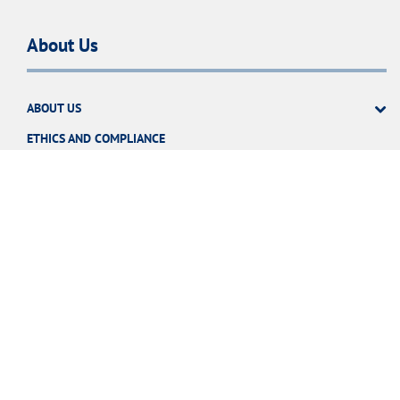
About Us
ABOUT US
ETHICS AND COMPLIANCE
MANAGEMENT SYSTEMS AND CERTIFICATES
WORK WITH US
CONTRACTOR PROFILE
PORTAL DE TRANSPARENCIA
Our commitments
OUR COMMITMENT