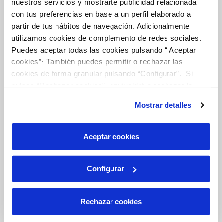
nuestros servicios y mostrarte publicidad relacionada
Your Service
con tus preferencias en base a un perfil elaborado a
partir de tus hábitos de navegación. Adicionalmente
utilizamos cookies de complemento de redes sociales.
ABOUT YOUR BILLING
Puedes aceptar todas las cookies pulsando “ Aceptar
CUSTOMER SERVICES
cookies”· También puedes permitir o rechazar las
SERVICE COMMITMENT
cookies de forma granular pulsando “Configurar”. Si
pulsas “Rechazar cookies”, equivaldrá a rechazar la
instalación de todas las cookies salvo las necesarias que
Mostrar detalles
son indispensables para que el sitio web funcione y que
Your Water
por tanto no se pueden desactivar. Puedes consultar
más información en nuestra
Política de Cookies
Aceptar cookies
OUR ROLE IN THE URBAN CYCLE
QUALITY
Configurar
WATER CARE
Rechazar cookies