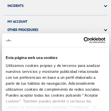
INCIDENTS
MY ACCOUNT
OTHER PROCEDURES
Your Service
Esta página web usa cookies
Utilizamos cookies propias y de terceros para analizar
ABOUT YOUR BILLING
nuestros servicios y mostrarte publicidad relacionada
CUSTOMER SERVICES
con tus preferencias en base a un perfil elaborado a
partir de tus hábitos de navegación. Adicionalmente
SERVICE COMMITMENT
utilizamos cookies de complemento de redes sociales.
Puedes aceptar todas las cookies pulsando “ Aceptar
cookies”· También puedes permitir o rechazar las
Your Water
cookies de forma granular pulsando “Configurar”. Si