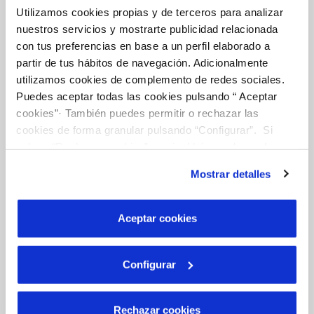
Utilizamos cookies propias y de terceros para analizar
nuestros servicios y mostrarte publicidad relacionada
Tu Agua
con tus preferencias en base a un perfil elaborado a
partir de tus hábitos de navegación. Adicionalmente
utilizamos cookies de complemento de redes sociales.
NUESTRO PAPEL EN EL CICLO URBANO
Puedes aceptar todas las cookies pulsando “ Aceptar
CALIDAD
cookies”· También puedes permitir o rechazar las
cookies de forma granular pulsando “Configurar”. Si
CUIDADOS DEL AGUA
pulsas “Rechazar cookies”, equivaldrá a rechazar la
instalación de todas las cookies salvo las necesarias que
Mostrar detalles
son indispensables para que el sitio web funcione y que
Otros Servicios
por tanto no se pueden desactivar. Puedes consultar
más información en nuestra
Política de Cookies
Aceptar cookies
RED URBANA DE RIEGO
Configurar
MANTENIMIENTO DE FUENTES PROPIAS
Rechazar cookies