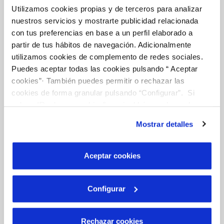
Utilizamos cookies propias y de terceros para analizar
nuestros servicios y mostrarte publicidad relacionada
Tu Agua
con tus preferencias en base a un perfil elaborado a
partir de tus hábitos de navegación. Adicionalmente
utilizamos cookies de complemento de redes sociales.
NUESTRO PAPEL EN EL CICLO URBANO
Puedes aceptar todas las cookies pulsando “ Aceptar
CALIDAD
cookies”· También puedes permitir o rechazar las
cookies de forma granular pulsando “Configurar”. Si
CUIDADOS DEL AGUA
pulsas “Rechazar cookies”, equivaldrá a rechazar la
instalación de todas las cookies salvo las necesarias que
Mostrar detalles
son indispensables para que el sitio web funcione y que
Otros Servicios
por tanto no se pueden desactivar. Puedes consultar
más información en nuestra
Política de Cookies
Aceptar cookies
RED URBANA DE RIEGO
Configurar
MANTENIMIENTO DE FUENTES PROPIAS
Rechazar cookies