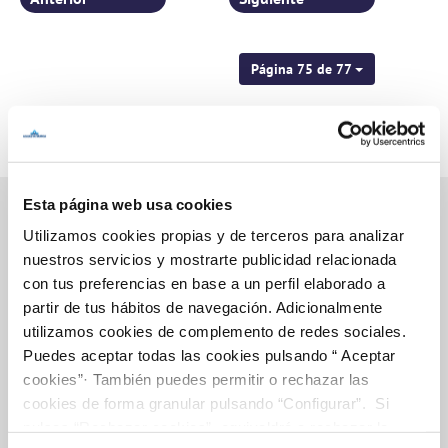
Página 75 de 77
Esta página web usa cookies
Utilizamos cookies propias y de terceros para analizar
nuestros servicios y mostrarte publicidad relacionada
Inicio
con tus preferencias en base a un perfil elaborado a
partir de tus hábitos de navegación. Adicionalmente
utilizamos cookies de complemento de redes sociales.
Puedes aceptar todas las cookies pulsando “ Aceptar
Gestiones Online
cookies”· También puedes permitir o rechazar las
cookies de forma granular pulsando “Configurar”. Si
pulsas “Rechazar cookies”, equivaldrá a rechazar la
FACTURAS, PAGOS Y CONSUMOS