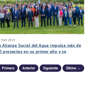
 MAY 2025
a Alianza Social del Agua impulsa más de
0 proyectos en su primer año y se
onsolida como motor de transformación
 Primero
Anterior
Siguiente
Último →