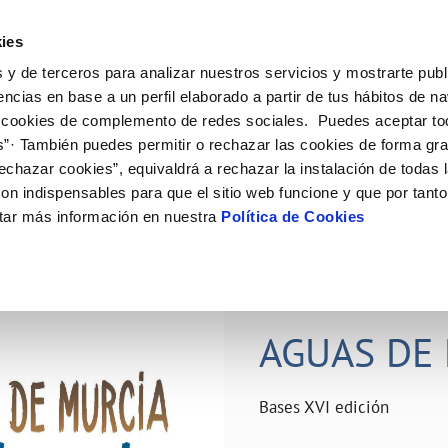
ES
Actual
ies
 y de terceros para analizar nuestros servicios y mostrarte publ
ne
Tu Servicio
Tu Agua
Conócenos
Nuestro
encias en base a un perfil elaborado a partir de tus hábitos de n
 cookies de complemento de redes sociales. Puedes aceptar to
s”· También puedes permitir o rechazar las cookies de forma gr
N AL CLIENTE
D
Y CUMPLIMIENTO
NTRATOS
COMPROMISO DE SERVICIO
CUIDADOS DEL AGUA
PERFIL DEL CONTRATANTE
MODIFICACIÓN DE DATOS
echazar cookies”, equivaldrá a rechazar la instalación de todas 
AS DE GESTIÓN Y CERTIFICADOS
 de contacto
calidad del agua
bio de titular
Carta de compromisos
Consejos de ahorro
Plataforma de contratación del s
Actualizar datos bancários
on indispensables para que el sitio web funcione y que por tant
O
público
rtas
l consumidor
a de suministro
Customer Counsel (Defensa del c
Depósitos comunitarios
Actualizar datos de domicili
tar más información en nuestra
Política de Cookies
Licitaciones en curso
via
scucha
a de suministro
Normativa del servicio
Instalaciones interiores comunita
Actualizar datos personales
icitud de acometida
Junta de arbitraje
Vertidos a la red
obras y afectaciones
umentación contratación
Programa CONTIGO
Individualización contadores
28 JUN 2026
comunitarios
ación de fuga interior
AGUAS DE 
VER TODAS LAS GESTIONES
Bases XVI edición