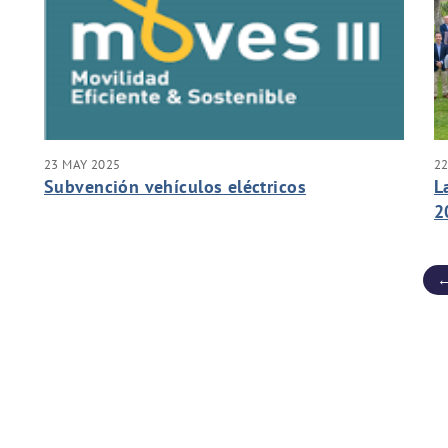
23 MAY 2025
22
Subvención vehículos eléctricos
L
2
c
←