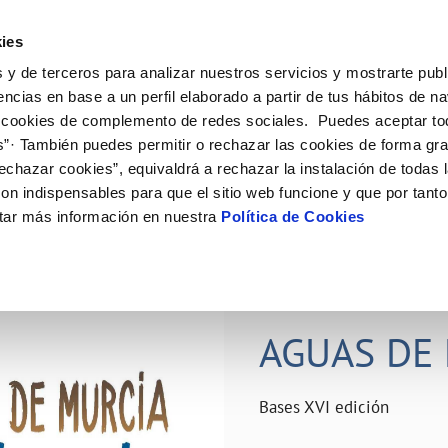
ES
Actual
ies
 y de terceros para analizar nuestros servicios y mostrarte publ
ne
Tu Servicio
Tu Agua
Conócenos
Nuestro
encias en base a un perfil elaborado a partir de tus hábitos de n
 cookies de complemento de redes sociales. Puedes aceptar to
s”· También puedes permitir o rechazar las cookies de forma gr
N AL CLIENTE
D
Y CUMPLIMIENTO
NTRATOS
COMPROMISO DE SERVICIO
CUIDADOS DEL AGUA
PERFIL DEL CONTRATANTE
MODIFICACIÓN DE DATOS
echazar cookies”, equivaldrá a rechazar la instalación de todas 
AS DE GESTIÓN Y CERTIFICADOS
 de contacto
calidad del agua
bio de titular
Carta de compromisos
Consejos de ahorro
Plataforma de contratación del s
Actualizar datos bancários
on indispensables para que el sitio web funcione y que por tant
O
público
rtas
l consumidor
a de suministro
Customer Counsel (Defensa del c
Depósitos comunitarios
Actualizar datos de domicili
tar más información en nuestra
Política de Cookies
Licitaciones en curso
via
scucha
a de suministro
Normativa del servicio
Instalaciones interiores comunita
Actualizar datos personales
icitud de acometida
Junta de arbitraje
Vertidos a la red
obras y afectaciones
umentación contratación
Programa CONTIGO
Individualización contadores
28 JUN 2026
comunitarios
ación de fuga interior
AGUAS DE 
VER TODAS LAS GESTIONES
Bases XVI edición