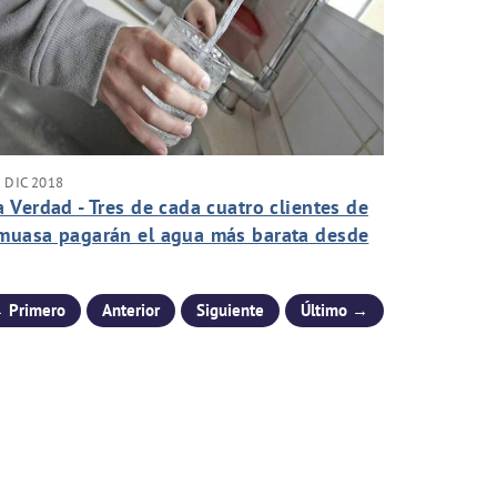
 DIC 2018
a Verdad - Tres de cada cuatro clientes de
muasa pagarán el agua más barata desde
nero.
 Primero
Anterior
Siguiente
Último →