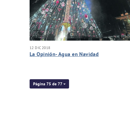
12 DIC 2018
La Opinión- Agua en Navidad
Página 75 de 77