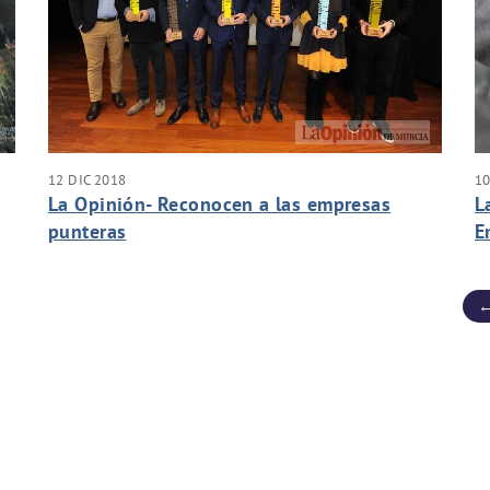
12 DIC 2018
10
La Opinión- Reconocen a las empresas
L
punteras
E
e
←