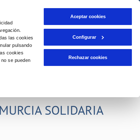
idad
Ayuda
Contáctanos
Aceptar cookies
icidad
Área de clientes
s compromisos
avegación.
Configurar
das las cookies
anular pulsando
PORTAL DE TRANSPARENCIA
INCIDENCIAS
las cookies
ector
Comunica anomalías o posibles
Rechazar cookies
o no se pueden
fraudes
liente)
o
Reclamaciones
rias
MURCIA SOLIDARIA