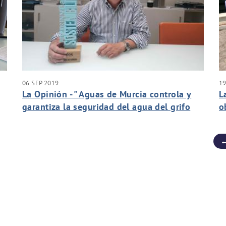
06 SEP 2019
1
La Opinión - " Aguas de Murcia controla y
L
garantiza la seguridad del agua del grifo
o
desde su origen hasta los hogares, todos
m
los días"
←