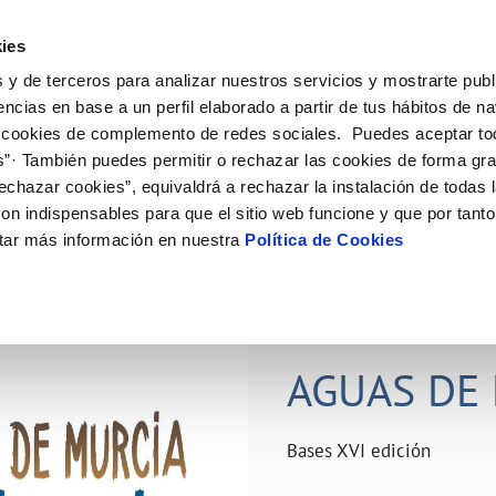
ES
Actual
ies
 y de terceros para analizar nuestros servicios y mostrarte publ
ne
Tu Servicio
Tu Agua
Conócenos
Nuestro
encias en base a un perfil elaborado a partir de tus hábitos de n
 cookies de complemento de redes sociales. Puedes aceptar to
s”· También puedes permitir o rechazar las cookies de forma gr
N AL CLIENTE
D
Y CUMPLIMIENTO
NTRATOS
COMPROMISO DE SERVICIO
CUIDADOS DEL AGUA
PERFIL DEL CONTRATANTE
MODIFICACIÓN DE DATOS
echazar cookies”, equivaldrá a rechazar la instalación de todas 
AS DE GESTIÓN Y CERTIFICADOS
 de contacto
calidad del agua
bio de titular
Carta de compromisos
Consejos de ahorro
Plataforma de contratación del s
Actualizar datos bancários
on indispensables para que el sitio web funcione y que por tant
O
público
rtas
l consumidor
a de suministro
Customer Counsel (Defensa del c
Depósitos comunitarios
Actualizar datos de domicili
tar más información en nuestra
Política de Cookies
Licitaciones en curso
via
scucha
a de suministro
Normativa del servicio
Instalaciones interiores comunita
Actualizar datos personales
icitud de acometida
Junta de arbitraje
Vertidos a la red
obras y afectaciones
umentación contratación
Programa CONTIGO
Individualización contadores
28 JUN 2026
comunitarios
ación de fuga interior
AGUAS DE 
VER TODAS LAS GESTIONES
Bases XVI edición