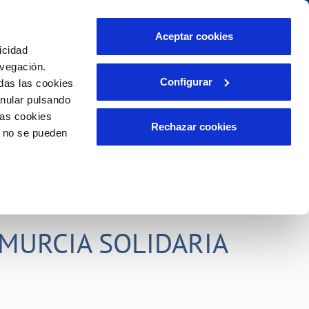
idad
Ayuda
Contáctanos
Aceptar cookies
icidad
Área de clientes
s compromisos
avegación.
Configurar
das las cookies
anular pulsando
PORTAL DE TRANSPARENCIA
INCIDENCIAS
las cookies
ector
Comunica anomalías o posibles
Rechazar cookies
o no se pueden
fraudes
liente)
o
Reclamaciones
rias
MURCIA SOLIDARIA