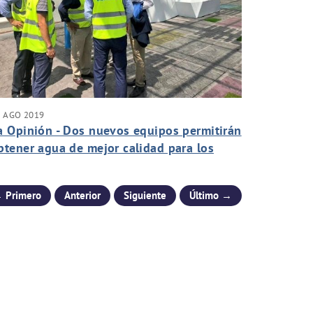
9 AGO 2019
a Opinión - Dos nuevos equipos permitirán
btener agua de mejor calidad para los
urcianos en La Contraparada
 Primero
Anterior
Siguiente
Último →