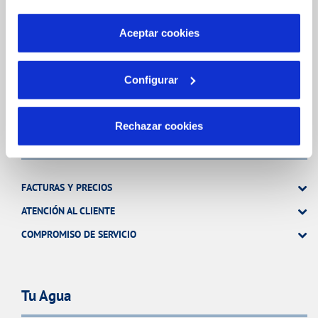
INCIDENCIAS
por tanto no se pueden desactivar. Puedes consultar
más información en nuestra
Política de Cookies
Aceptar cookies
TODAS LAS GESTIONES
OTRAS GESTIONES
Configurar
Rechazar cookies
Tu Servicio
FACTURAS Y PRECIOS
ATENCIÓN AL CLIENTE
COMPROMISO DE SERVICIO
Tu Agua