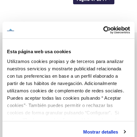
Esta página web usa cookies
Inicio
Utilizamos cookies propias y de terceros para analizar
nuestros servicios y mostrarte publicidad relacionada
con tus preferencias en base a un perfil elaborado a
partir de tus hábitos de navegación. Adicionalmente
Gestiones Online
utilizamos cookies de complemento de redes sociales.
Puedes aceptar todas las cookies pulsando “ Aceptar
cookies”· También puedes permitir o rechazar las
FACTURAS, PAGOS Y CONSUMOS
cookies de forma granular pulsando “Configurar”. Si
pulsas “Rechazar cookies”, equivaldrá a rechazar la
CONTRATOS
instalación de todas las cookies salvo las necesarias que
MODIFICACIÓN DE DATOS
Mostrar detalles
son indispensables para que el sitio web funcione y que