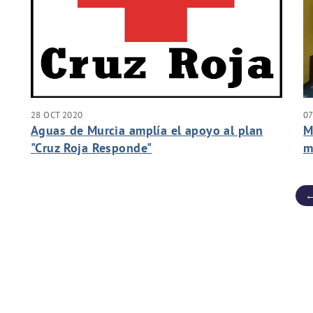
28 OCT 2020
07
Aguas de Murcia amplía el apoyo al plan
M
"Cruz Roja Responde"
m
A
ca
←