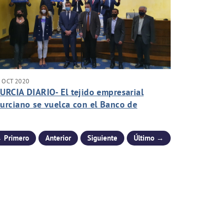
 OCT 2020
URCIA DIARIO- El tejido empresarial
urciano se vuelca con el Banco de
limentos y la iniciativa "Apadrina una
lle".
 Primero
Anterior
Siguiente
Último →