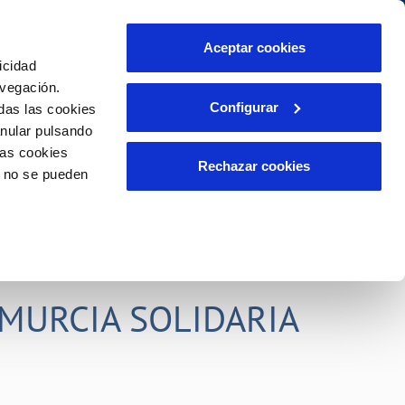
idad
Ayuda
Contáctanos
Aceptar cookies
icidad
Área de clientes
s compromisos
avegación.
Configurar
das las cookies
anular pulsando
PORTAL DE TRANSPARENCIA
INCIDENCIAS
las cookies
ector
Comunica anomalías o posibles
Rechazar cookies
o no se pueden
fraudes
liente)
o
Reclamaciones
rias
MURCIA SOLIDARIA