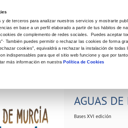
ES
Actual
ies
 y de terceros para analizar nuestros servicios y mostrarte publ
ne
Tu Servicio
Tu Agua
Conócenos
Nuestro
encias en base a un perfil elaborado a partir de tus hábitos de n
 cookies de complemento de redes sociales. Puedes aceptar to
s”· También puedes permitir o rechazar las cookies de forma gr
N AL CLIENTE
D
Y CUMPLIMIENTO
NTRATOS
COMPROMISO DE SERVICIO
CUIDADOS DEL AGUA
PERFIL DEL CONTRATANTE
MODIFICACIÓN DE DATOS
echazar cookies”, equivaldrá a rechazar la instalación de todas 
AS DE GESTIÓN Y CERTIFICADOS
 de contacto
calidad del agua
bio de titular
Carta de compromisos
Consejos de ahorro
Plataforma de contratación del s
Actualizar datos bancários
on indispensables para que el sitio web funcione y que por tant
O
público
rtas
l consumidor
a de suministro
Customer Counsel (Defensa del c
Depósitos comunitarios
Actualizar datos de domicili
tar más información en nuestra
Política de Cookies
Licitaciones en curso
via
scucha
a de suministro
Normativa del servicio
Instalaciones interiores comunita
Actualizar datos personales
icitud de acometida
Junta de arbitraje
Vertidos a la red
obras y afectaciones
umentación contratación
Programa CONTIGO
Individualización contadores
28 JUN 2026
comunitarios
ación de fuga interior
AGUAS DE 
VER TODAS LAS GESTIONES
Bases XVI edición