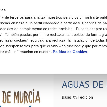
ES
Actual
ies
 y de terceros para analizar nuestros servicios y mostrarte publ
ne
Tu Servicio
Tu Agua
Conócenos
Nuestro
encias en base a un perfil elaborado a partir de tus hábitos de n
 cookies de complemento de redes sociales. Puedes aceptar to
s”· También puedes permitir o rechazar las cookies de forma gr
N AL CLIENTE
D
Y CUMPLIMIENTO
NTRATOS
COMPROMISO DE SERVICIO
CUIDADOS DEL AGUA
PERFIL DEL CONTRATANTE
MODIFICACIÓN DE DATOS
echazar cookies”, equivaldrá a rechazar la instalación de todas 
AS DE GESTIÓN Y CERTIFICADOS
 de contacto
calidad del agua
bio de titular
Carta de compromisos
Consejos de ahorro
Plataforma de contratación del s
Actualizar datos bancários
on indispensables para que el sitio web funcione y que por tant
O
público
rtas
l consumidor
a de suministro
Customer Counsel (Defensa del c
Depósitos comunitarios
Actualizar datos de domicili
tar más información en nuestra
Política de Cookies
Licitaciones en curso
via
scucha
a de suministro
Normativa del servicio
Instalaciones interiores comunita
Actualizar datos personales
icitud de acometida
Junta de arbitraje
Vertidos a la red
obras y afectaciones
umentación contratación
Programa CONTIGO
Individualización contadores
28 JUN 2026
comunitarios
ación de fuga interior
AGUAS DE 
VER TODAS LAS GESTIONES
Bases XVI edición