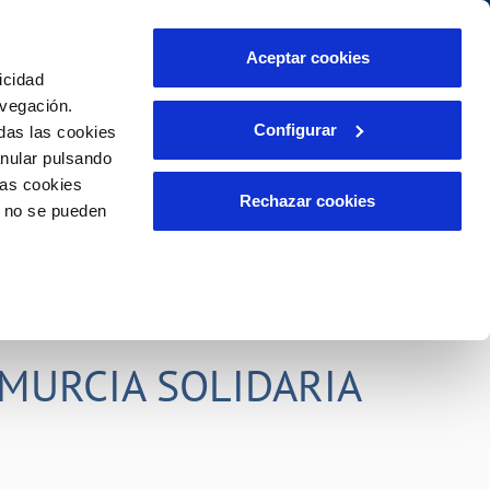
idad
Ayuda
Contáctanos
Aceptar cookies
icidad
Área de clientes
s compromisos
avegación.
Configurar
das las cookies
anular pulsando
PORTAL DE TRANSPARENCIA
INCIDENCIAS
las cookies
ector
Comunica anomalías o posibles
Rechazar cookies
o no se pueden
fraudes
liente)
o
Reclamaciones
rias
MURCIA SOLIDARIA