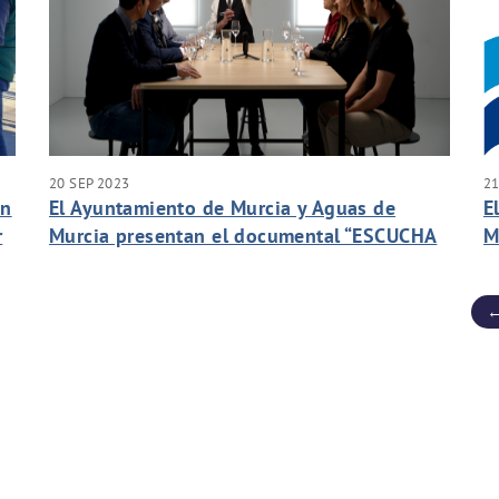
20 SEP 2023
21
en
El Ayuntamiento de Murcia y Aguas de
E
r
Murcia presentan el documental “ESCUCHA
M
CIUDADANA SOBRE EL AGUA DEL GRIFO”
a
←