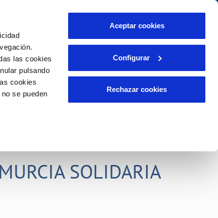
idad
Ayuda
Contáctanos
Aceptar cookies
icidad
Área de clientes
s compromisos
avegación.
Configurar
das las cookies
anular pulsando
PORTAL DE TRANSPARENCIA
INCIDENCIAS
las cookies
ector
Comunica anomalías o posibles
Rechazar cookies
o no se pueden
fraudes
liente)
o
Reclamaciones
rias
MURCIA SOLIDARIA