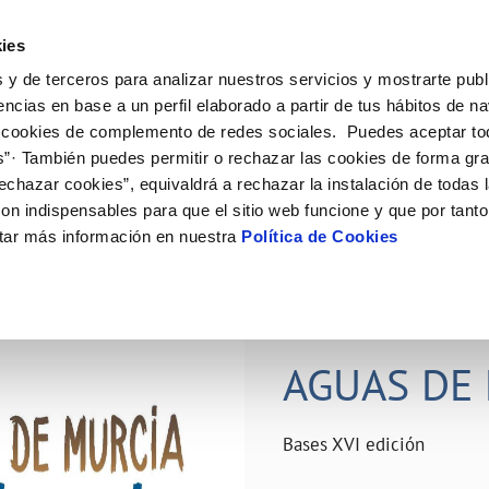
ES
Actual
ies
 y de terceros para analizar nuestros servicios y mostrarte publ
ne
Tu Servicio
Tu Agua
Conócenos
Nuestro
encias en base a un perfil elaborado a partir de tus hábitos de n
 cookies de complemento de redes sociales. Puedes aceptar to
s”· También puedes permitir o rechazar las cookies de forma gr
N AL CLIENTE
D
Y CUMPLIMIENTO
NTRATOS
COMPROMISO DE SERVICIO
CUIDADOS DEL AGUA
PERFIL DEL CONTRATANTE
MODIFICACIÓN DE DATOS
echazar cookies”, equivaldrá a rechazar la instalación de todas 
AS DE GESTIÓN Y CERTIFICADOS
 de contacto
calidad del agua
bio de titular
Carta de compromisos
Consejos de ahorro
Plataforma de contratación del s
Actualizar datos bancários
on indispensables para que el sitio web funcione y que por tant
O
público
rtas
l consumidor
a de suministro
Customer Counsel (Defensa del c
Depósitos comunitarios
Actualizar datos de domicili
tar más información en nuestra
Política de Cookies
Licitaciones en curso
via
scucha
a de suministro
Normativa del servicio
Instalaciones interiores comunita
Actualizar datos personales
icitud de acometida
Junta de arbitraje
Vertidos a la red
obras y afectaciones
umentación contratación
Programa CONTIGO
Individualización contadores
28 JUN 2026
comunitarios
ación de fuga interior
AGUAS DE 
VER TODAS LAS GESTIONES
Bases XVI edición