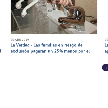
26 ABR 2019
25
La Verdad - Las familias en riesgo de
L
l
exclusión pagarán un 25% menos por el
a
agua en Murcia
d
←