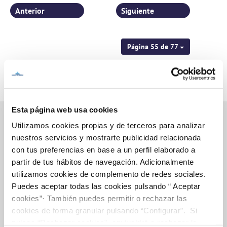
Anterior
Siguiente
Página 55 de 77
Esta página web usa cookies
Utilizamos cookies propias y de terceros para analizar
nuestros servicios y mostrarte publicidad relacionada
Inicio
con tus preferencias en base a un perfil elaborado a
partir de tus hábitos de navegación. Adicionalmente
utilizamos cookies de complemento de redes sociales.
Puedes aceptar todas las cookies pulsando “ Aceptar
Gestiones Online
cookies”· También puedes permitir o rechazar las
cookies de forma granular pulsando “Configurar”. Si
pulsas “Rechazar cookies”, equivaldrá a rechazar la