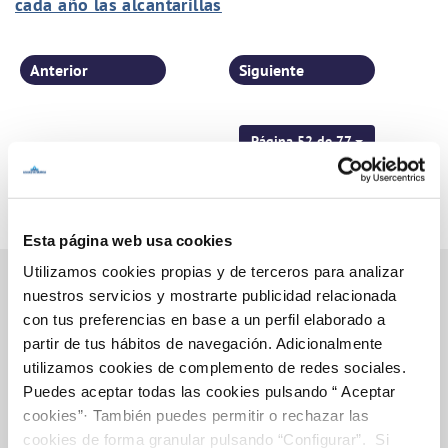
cada año las alcantarillas
Anterior
Siguiente
Página 52 de 77
Esta página web usa cookies
Utilizamos cookies propias y de terceros para analizar
nuestros servicios y mostrarte publicidad relacionada
con tus preferencias en base a un perfil elaborado a
Inicio
partir de tus hábitos de navegación. Adicionalmente
utilizamos cookies de complemento de redes sociales.
Puedes aceptar todas las cookies pulsando “ Aceptar
cookies”· También puedes permitir o rechazar las
Gestiones Online
cookies de forma granular pulsando “Configurar”. Si