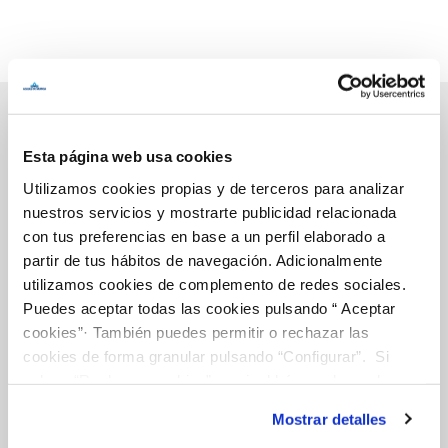
Esta página web usa cookies
Inicio
Utilizamos cookies propias y de terceros para analizar
nuestros servicios y mostrarte publicidad relacionada
con tus preferencias en base a un perfil elaborado a
partir de tus hábitos de navegación. Adicionalmente
Gestiones Online
utilizamos cookies de complemento de redes sociales.
Puedes aceptar todas las cookies pulsando “ Aceptar
cookies”· También puedes permitir o rechazar las
FACTURAS, PAGOS Y CONSUMOS
cookies de forma granular pulsando “Configurar”. Si
CONTRATOS
pulsas “Rechazar cookies”, equivaldrá a rechazar la
MODIFICACIÓN DE DATOS
instalación de todas las cookies salvo las necesarias que
Mostrar detalles
son indispensables para que el sitio web funcione y que
INCIDENCIAS