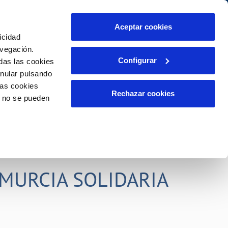
idad
Ayuda
Contáctanos
Aceptar cookies
icidad
Área de clientes
s compromisos
avegación.
Configurar
das las cookies
anular pulsando
PORTAL DE TRANSPARENCIA
INCIDENCIAS
las cookies
ector
Comunica anomalías o posibles
Rechazar cookies
o no se pueden
fraudes
liente)
o
Reclamaciones
rias
MURCIA SOLIDARIA