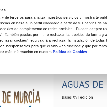
ES
Actual
ies
 y de terceros para analizar nuestros servicios y mostrarte publ
ne
Tu Servicio
Tu Agua
Conócenos
Nuestro
encias en base a un perfil elaborado a partir de tus hábitos de n
 cookies de complemento de redes sociales. Puedes aceptar to
s”· También puedes permitir o rechazar las cookies de forma gr
N AL CLIENTE
D
Y CUMPLIMIENTO
NTRATOS
COMPROMISO DE SERVICIO
CUIDADOS DEL AGUA
PERFIL DEL CONTRATANTE
MODIFICACIÓN DE DATOS
echazar cookies”, equivaldrá a rechazar la instalación de todas 
AS DE GESTIÓN Y CERTIFICADOS
 de contacto
calidad del agua
bio de titular
Carta de compromisos
Consejos de ahorro
Plataforma de contratación del s
Actualizar datos bancários
on indispensables para que el sitio web funcione y que por tant
O
público
rtas
l consumidor
a de suministro
Customer Counsel (Defensa del c
Depósitos comunitarios
Actualizar datos de domicili
tar más información en nuestra
Política de Cookies
Licitaciones en curso
via
scucha
a de suministro
Normativa del servicio
Instalaciones interiores comunita
Actualizar datos personales
icitud de acometida
Junta de arbitraje
Vertidos a la red
obras y afectaciones
umentación contratación
Programa CONTIGO
Individualización contadores
28 JUN 2026
comunitarios
ación de fuga interior
AGUAS DE 
VER TODAS LAS GESTIONES
Bases XVI edición