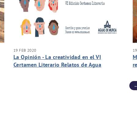
19 FEB 2020
19
La Opinión - La creatividad en el VI
M
Certamen Literario Relatos de Agua
r
Inteligente tiene premio
B
←