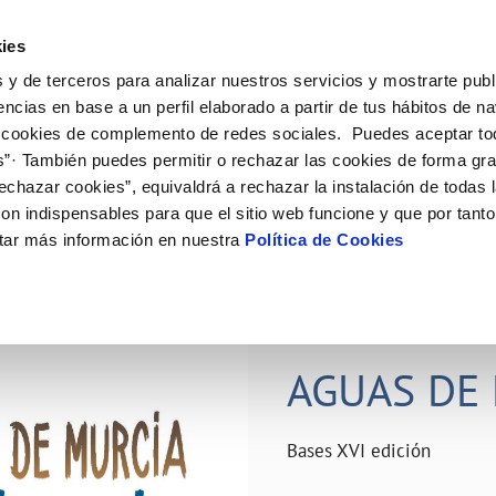
ES
Actual
ies
 y de terceros para analizar nuestros servicios y mostrarte publ
ne
Tu Servicio
Tu Agua
Conócenos
Nuestro
encias en base a un perfil elaborado a partir de tus hábitos de n
 cookies de complemento de redes sociales. Puedes aceptar to
s”· También puedes permitir o rechazar las cookies de forma gr
N AL CLIENTE
D
Y CUMPLIMIENTO
NTRATOS
COMPROMISO DE SERVICIO
CUIDADOS DEL AGUA
PERFIL DEL CONTRATANTE
MODIFICACIÓN DE DATOS
echazar cookies”, equivaldrá a rechazar la instalación de todas 
AS DE GESTIÓN Y CERTIFICADOS
 de contacto
calidad del agua
bio de titular
Carta de compromisos
Consejos de ahorro
Plataforma de contratación del s
Actualizar datos bancários
on indispensables para que el sitio web funcione y que por tant
O
público
rtas
l consumidor
a de suministro
Customer Counsel (Defensa del c
Depósitos comunitarios
Actualizar datos de domicili
tar más información en nuestra
Política de Cookies
Licitaciones en curso
via
scucha
a de suministro
Normativa del servicio
Instalaciones interiores comunita
Actualizar datos personales
icitud de acometida
Junta de arbitraje
Vertidos a la red
obras y afectaciones
umentación contratación
Programa CONTIGO
Individualización contadores
28 JUN 2026
comunitarios
ación de fuga interior
AGUAS DE 
VER TODAS LAS GESTIONES
Bases XVI edición