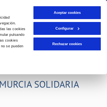
idad
Ayuda
Contáctanos
Aceptar cookies
icidad
Área de clientes
s compromisos
avegación.
Configurar
das las cookies
anular pulsando
PORTAL DE TRANSPARENCIA
INCIDENCIAS
las cookies
ector
Comunica anomalías o posibles
Rechazar cookies
o no se pueden
fraudes
liente)
o
Reclamaciones
rias
MURCIA SOLIDARIA