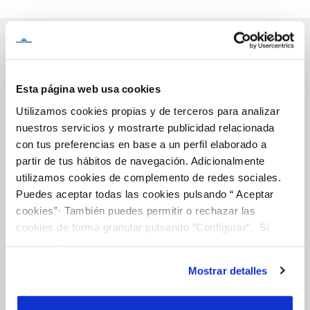
Inicio
Esta página web usa cookies
Utilizamos cookies propias y de terceros para analizar
nuestros servicios y mostrarte publicidad relacionada
Gestiones Online
con tus preferencias en base a un perfil elaborado a
partir de tus hábitos de navegación. Adicionalmente
utilizamos cookies de complemento de redes sociales.
FACTURAS, PAGOS Y CONSUMOS
Puedes aceptar todas las cookies pulsando “ Aceptar
cookies”· También puedes permitir o rechazar las
CONTRATOS
cookies de forma granular pulsando “Configurar”. Si
MODIFICACIÓN DE DATOS
pulsas “Rechazar cookies”, equivaldrá a rechazar la
instalación de todas las cookies salvo las necesarias que
INCIDENCIAS
Mostrar detalles
son indispensables para que el sitio web funcione y que
por tanto no se pueden desactivar. Puedes consultar
TODAS LAS GESTIONES
más información en nuestra
Política de Cookies