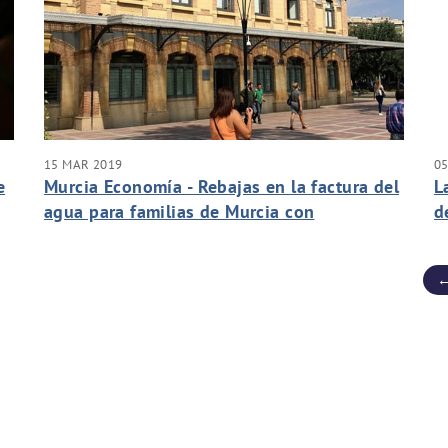
15 MAR 2019
0
e
Murcia Economía - Rebajas en la factura del
L
agua para familias de Murcia con
d
dificultades económicas
p
←