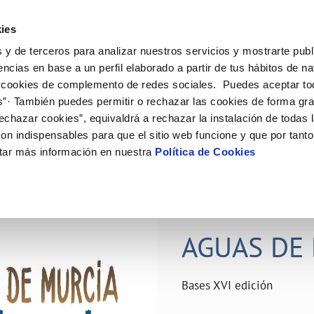
ES
Actual
ies
 y de terceros para analizar nuestros servicios y mostrarte publ
ne
Tu Servicio
Tu Agua
Conócenos
Nuestro
encias en base a un perfil elaborado a partir de tus hábitos de n
 cookies de complemento de redes sociales. Puedes aceptar to
s”· También puedes permitir o rechazar las cookies de forma gr
N AL CLIENTE
D
Y CUMPLIMIENTO
NTRATOS
COMPROMISO DE SERVICIO
CUIDADOS DEL AGUA
PERFIL DEL CONTRATANTE
MODIFICACIÓN DE DATOS
echazar cookies”, equivaldrá a rechazar la instalación de todas 
AS DE GESTIÓN Y CERTIFICADOS
 de contacto
calidad del agua
bio de titular
Carta de compromisos
Consejos de ahorro
Plataforma de contratación del s
Actualizar datos bancários
on indispensables para que el sitio web funcione y que por tant
O
público
rtas
l consumidor
a de suministro
Customer Counsel (Defensa del c
Depósitos comunitarios
Actualizar datos de domicili
tar más información en nuestra
Política de Cookies
Licitaciones en curso
via
scucha
a de suministro
Normativa del servicio
Instalaciones interiores comunita
Actualizar datos personales
icitud de acometida
Junta de arbitraje
Vertidos a la red
obras y afectaciones
umentación contratación
Programa CONTIGO
Individualización contadores
28 JUN 2026
comunitarios
ación de fuga interior
AGUAS DE 
VER TODAS LAS GESTIONES
Bases XVI edición