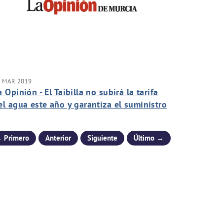
5 MAR 2019
a Opinión - El Taibilla no subirá la tarifa
el agua este año y garantiza el suministro
ese a la sequía
 Primero
Anterior
Siguiente
Último →