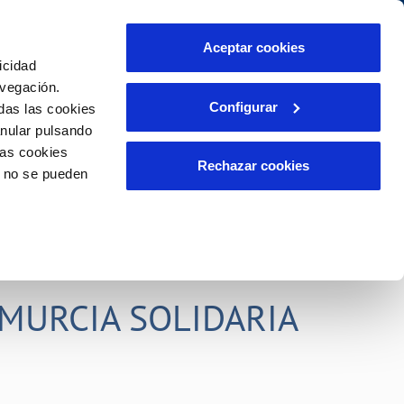
idad
Ayuda
Contáctanos
Aceptar cookies
icidad
Área de clientes
s compromisos
avegación.
Configurar
das las cookies
anular pulsando
PORTAL DE TRANSPARENCIA
INCIDENCIAS
las cookies
ector
Comunica anomalías o posibles
Rechazar cookies
o no se pueden
fraudes
liente)
o
Reclamaciones
rias
MURCIA SOLIDARIA