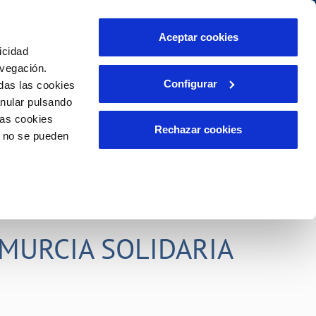
idad
Ayuda
Contáctanos
Aceptar cookies
icidad
Área de clientes
s compromisos
avegación.
Configurar
das las cookies
anular pulsando
PORTAL DE TRANSPARENCIA
INCIDENCIAS
las cookies
ector
Comunica anomalías o posibles
Rechazar cookies
o no se pueden
fraudes
liente)
o
Reclamaciones
rias
MURCIA SOLIDARIA