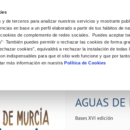
ES
Actual
ies
 y de terceros para analizar nuestros servicios y mostrarte publ
ne
Tu Servicio
Tu Agua
Conócenos
Nuestro
encias en base a un perfil elaborado a partir de tus hábitos de n
 cookies de complemento de redes sociales. Puedes aceptar to
s”· También puedes permitir o rechazar las cookies de forma gr
N AL CLIENTE
D
Y CUMPLIMIENTO
NTRATOS
COMPROMISO DE SERVICIO
CUIDADOS DEL AGUA
PERFIL DEL CONTRATANTE
MODIFICACIÓN DE DATOS
echazar cookies”, equivaldrá a rechazar la instalación de todas 
AS DE GESTIÓN Y CERTIFICADOS
 de contacto
calidad del agua
bio de titular
Carta de compromisos
Consejos de ahorro
Plataforma de contratación del s
Actualizar datos bancários
on indispensables para que el sitio web funcione y que por tant
O
público
rtas
l consumidor
a de suministro
Customer Counsel (Defensa del c
Depósitos comunitarios
Actualizar datos de domicili
tar más información en nuestra
Política de Cookies
Licitaciones en curso
via
scucha
a de suministro
Normativa del servicio
Instalaciones interiores comunita
Actualizar datos personales
icitud de acometida
Junta de arbitraje
Vertidos a la red
obras y afectaciones
umentación contratación
Programa CONTIGO
Individualización contadores
28 JUN 2026
comunitarios
ación de fuga interior
AGUAS DE 
VER TODAS LAS GESTIONES
Bases XVI edición