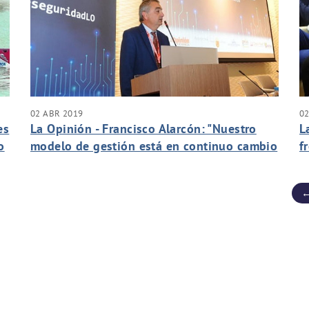
02 ABR 2019
02
es
La Opinión - Francisco Alarcón: "Nuestro
L
o
modelo de gestión está en continuo cambio
f
por las nuevas tecnologías"
←