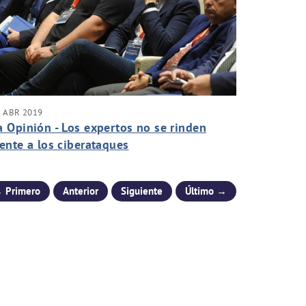
 ABR 2019
a Opinión - Los expertos no se rinden
rente a los ciberataques
 Primero
Anterior
Siguiente
Último →