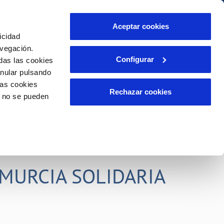
idad
Ayuda
Contáctanos
Aceptar cookies
icidad
Área de clientes
s compromisos
avegación.
Configurar
das las cookies
anular pulsando
PORTAL DE TRANSPARENCIA
INCIDENCIAS
las cookies
ector
Comunica anomalías o posibles
Rechazar cookies
o no se pueden
fraudes
liente)
o
Reclamaciones
rias
MURCIA SOLIDARIA