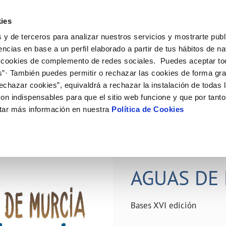
ES
Actual
ies
 y de terceros para analizar nuestros servicios y mostrarte publ
ne
Tu Servicio
Tu Agua
Conócenos
Nuestro
encias en base a un perfil elaborado a partir de tus hábitos de n
 cookies de complemento de redes sociales. Puedes aceptar to
s”· También puedes permitir o rechazar las cookies de forma gr
N AL CLIENTE
D
Y CUMPLIMIENTO
NTRATOS
COMPROMISO DE SERVICIO
CUIDADOS DEL AGUA
PERFIL DEL CONTRATANTE
MODIFICACIÓN DE DATOS
echazar cookies”, equivaldrá a rechazar la instalación de todas 
AS DE GESTIÓN Y CERTIFICADOS
 de contacto
calidad del agua
bio de titular
Carta de compromisos
Consejos de ahorro
Plataforma de contratación del s
Actualizar datos bancários
on indispensables para que el sitio web funcione y que por tant
O
público
rtas
l consumidor
a de suministro
Customer Counsel (Defensa del c
Depósitos comunitarios
Actualizar datos de domicili
tar más información en nuestra
Política de Cookies
Licitaciones en curso
via
scucha
a de suministro
Normativa del servicio
Instalaciones interiores comunita
Actualizar datos personales
icitud de acometida
Junta de arbitraje
Vertidos a la red
obras y afectaciones
umentación contratación
Programa CONTIGO
Individualización contadores
28 JUN 2026
comunitarios
ación de fuga interior
AGUAS DE 
VER TODAS LAS GESTIONES
Bases XVI edición