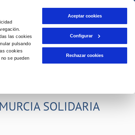
idad
Ayuda
Contáctanos
Aceptar cookies
icidad
Área de clientes
s compromisos
avegación.
Configurar
das las cookies
anular pulsando
PORTAL DE TRANSPARENCIA
INCIDENCIAS
las cookies
ector
Comunica anomalías o posibles
Rechazar cookies
o no se pueden
fraudes
liente)
o
Reclamaciones
rias
MURCIA SOLIDARIA