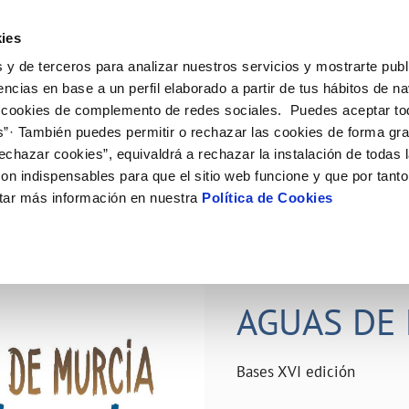
ES
Actual
ies
 y de terceros para analizar nuestros servicios y mostrarte publ
ne
Tu Servicio
Tu Agua
Conócenos
Nuestro
encias en base a un perfil elaborado a partir de tus hábitos de n
 cookies de complemento de redes sociales. Puedes aceptar to
s”· También puedes permitir o rechazar las cookies de forma gr
N AL CLIENTE
D
Y CUMPLIMIENTO
NTRATOS
COMPROMISO DE SERVICIO
CUIDADOS DEL AGUA
PERFIL DEL CONTRATANTE
MODIFICACIÓN DE DATOS
echazar cookies”, equivaldrá a rechazar la instalación de todas 
AS DE GESTIÓN Y CERTIFICADOS
 de contacto
calidad del agua
bio de titular
Carta de compromisos
Consejos de ahorro
Plataforma de contratación del s
Actualizar datos bancários
on indispensables para que el sitio web funcione y que por tant
O
público
rtas
l consumidor
a de suministro
Customer Counsel (Defensa del c
Depósitos comunitarios
Actualizar datos de domicili
tar más información en nuestra
Política de Cookies
Licitaciones en curso
via
scucha
a de suministro
Normativa del servicio
Instalaciones interiores comunita
Actualizar datos personales
icitud de acometida
Junta de arbitraje
Vertidos a la red
obras y afectaciones
umentación contratación
Programa CONTIGO
Individualización contadores
28 JUN 2026
comunitarios
ación de fuga interior
AGUAS DE 
VER TODAS LAS GESTIONES
Bases XVI edición