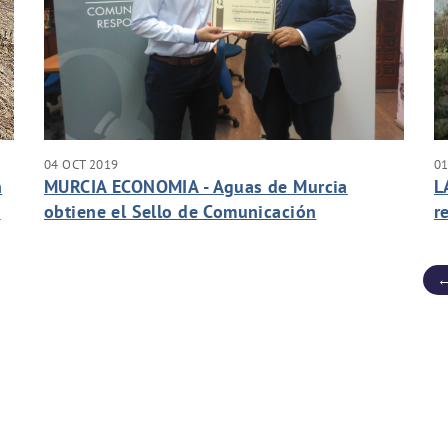
04 OCT 2019
01
n
MURCIA ECONOMIA - Aguas de Murcia
L
A
obtiene el Sello de Comunicación
r
Responsable del Colegio de Periodistas
←