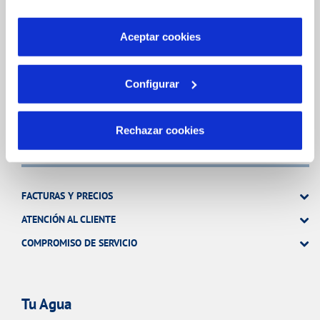
INCIDENCIAS
por tanto no se pueden desactivar. Puedes consultar
más información en nuestra
Política de Cookies
Aceptar cookies
TODAS LAS GESTIONES
Configurar
OTRAS GESTIONES
Rechazar cookies
Tu Servicio
FACTURAS Y PRECIOS
ATENCIÓN AL CLIENTE
COMPROMISO DE SERVICIO
Tu Agua