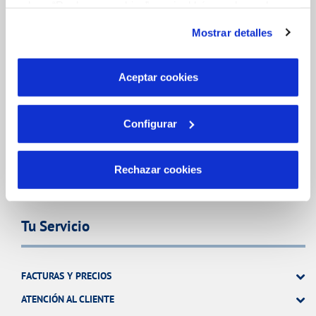
pulsas “Rechazar cookies”, equivaldrá a rechazar la
instalación de todas las cookies salvo las necesarias que
FACTURAS, PAGOS Y CONSUMOS
Mostrar detalles
son indispensables para que el sitio web funcione y que
CONTRATOS
por tanto no se pueden desactivar. Puedes consultar
más información en nuestra
Política de Cookies
MODIFICACIÓN DE DATOS
Aceptar cookies
INCIDENCIAS
Configurar
TODAS LAS GESTIONES
OTRAS GESTIONES
Rechazar cookies
Tu Servicio
FACTURAS Y PRECIOS
ATENCIÓN AL CLIENTE