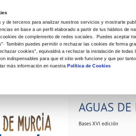
ES
Actual
ies
 y de terceros para analizar nuestros servicios y mostrarte publ
ne
Tu Servicio
Tu Agua
Conócenos
Nuestro
encias en base a un perfil elaborado a partir de tus hábitos de n
 cookies de complemento de redes sociales. Puedes aceptar to
s”· También puedes permitir o rechazar las cookies de forma gr
N AL CLIENTE
D
Y CUMPLIMIENTO
NTRATOS
COMPROMISO DE SERVICIO
CUIDADOS DEL AGUA
PERFIL DEL CONTRATANTE
MODIFICACIÓN DE DATOS
echazar cookies”, equivaldrá a rechazar la instalación de todas 
AS DE GESTIÓN Y CERTIFICADOS
 de contacto
calidad del agua
bio de titular
Carta de compromisos
Consejos de ahorro
Plataforma de contratación del s
Actualizar datos bancários
on indispensables para que el sitio web funcione y que por tant
O
público
rtas
l consumidor
a de suministro
Customer Counsel (Defensa del c
Depósitos comunitarios
Actualizar datos de domicili
tar más información en nuestra
Política de Cookies
Licitaciones en curso
via
scucha
a de suministro
Normativa del servicio
Instalaciones interiores comunita
Actualizar datos personales
icitud de acometida
Junta de arbitraje
Vertidos a la red
obras y afectaciones
umentación contratación
Programa CONTIGO
Individualización contadores
28 JUN 2026
comunitarios
ación de fuga interior
AGUAS DE 
VER TODAS LAS GESTIONES
Bases XVI edición