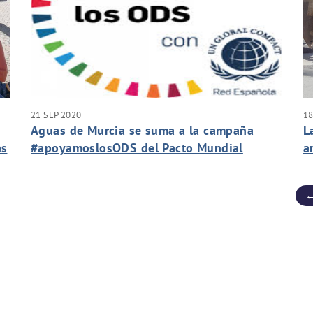
21 SEP 2020
18
Aguas de Murcia se suma a la campaña
L
as
#apoyamoslosODS del Pacto Mundial
a
en
←