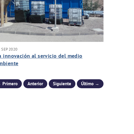
 SEP 2020
a innovación al servicio del medio
mbiente
 Primero
Anterior
Siguiente
Último →