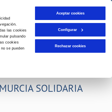
idad
Ayuda
Contáctanos
Aceptar cookies
icidad
Área de clientes
s compromisos
avegación.
Configurar
das las cookies
anular pulsando
PORTAL DE TRANSPARENCIA
INCIDENCIAS
las cookies
ector
Comunica anomalías o posibles
Rechazar cookies
o no se pueden
fraudes
liente)
o
Reclamaciones
rias
MURCIA SOLIDARIA