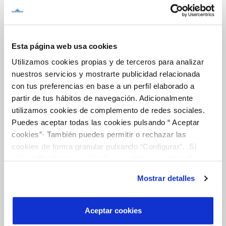
Inicio
Esta página web usa cookies
Utilizamos cookies propias y de terceros para analizar
Gestiones Online
nuestros servicios y mostrarte publicidad relacionada
con tus preferencias en base a un perfil elaborado a
partir de tus hábitos de navegación. Adicionalmente
FACTURAS, PAGOS Y CONSUMOS
utilizamos cookies de complemento de redes sociales.
CONTRATOS
Puedes aceptar todas las cookies pulsando “ Aceptar
cookies”· También puedes permitir o rechazar las
MODIFICACIÓN DE DATOS
cookies de forma granular pulsando “Configurar”. Si
INCIDENCIAS
pulsas “Rechazar cookies”, equivaldrá a rechazar la
instalación de todas las cookies salvo las necesarias que
Mostrar detalles
son indispensables para que el sitio web funcione y que
TODAS LAS GESTIONES
por tanto no se pueden desactivar. Puedes consultar
OTRAS GESTIONES
más información en nuestra
Política de Cookies
Aceptar cookies