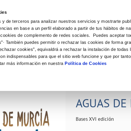
ES
Actual
ies
 y de terceros para analizar nuestros servicios y mostrarte publ
ne
Tu Servicio
Tu Agua
Conócenos
Nuestro
encias en base a un perfil elaborado a partir de tus hábitos de n
 cookies de complemento de redes sociales. Puedes aceptar to
s”· También puedes permitir o rechazar las cookies de forma gr
N AL CLIENTE
D
Y CUMPLIMIENTO
NTRATOS
COMPROMISO DE SERVICIO
CUIDADOS DEL AGUA
PERFIL DEL CONTRATANTE
MODIFICACIÓN DE DATOS
echazar cookies”, equivaldrá a rechazar la instalación de todas 
AS DE GESTIÓN Y CERTIFICADOS
 de contacto
calidad del agua
bio de titular
Carta de compromisos
Consejos de ahorro
Plataforma de contratación del s
Actualizar datos bancários
on indispensables para que el sitio web funcione y que por tant
O
público
rtas
l consumidor
a de suministro
Customer Counsel (Defensa del c
Depósitos comunitarios
Actualizar datos de domicili
tar más información en nuestra
Política de Cookies
Licitaciones en curso
via
scucha
a de suministro
Normativa del servicio
Instalaciones interiores comunita
Actualizar datos personales
icitud de acometida
Junta de arbitraje
Vertidos a la red
obras y afectaciones
umentación contratación
Programa CONTIGO
Individualización contadores
28 JUN 2026
comunitarios
ación de fuga interior
AGUAS DE 
VER TODAS LAS GESTIONES
Bases XVI edición