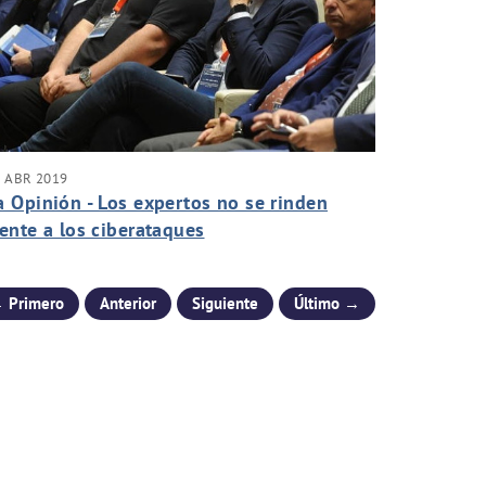
 ABR 2019
a Opinión - Los expertos no se rinden
rente a los ciberataques
 Primero
Anterior
Siguiente
Último →