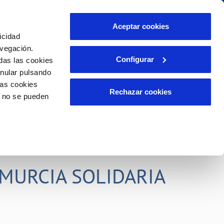
idad
Ayuda
Contáctanos
Aceptar cookies
icidad
Área de clientes
s compromisos
avegación.
Configurar
das las cookies
anular pulsando
PORTAL DE TRANSPARENCIA
INCIDENCIAS
las cookies
ector
Comunica anomalías o posibles
Rechazar cookies
o no se pueden
fraudes
liente)
o
Reclamaciones
rias
MURCIA SOLIDARIA