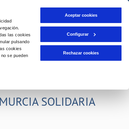
idad
Ayuda
Contáctanos
Aceptar cookies
icidad
Área de clientes
s compromisos
avegación.
Configurar
das las cookies
anular pulsando
PORTAL DE TRANSPARENCIA
INCIDENCIAS
las cookies
ector
Comunica anomalías o posibles
Rechazar cookies
o no se pueden
fraudes
liente)
o
Reclamaciones
rias
MURCIA SOLIDARIA