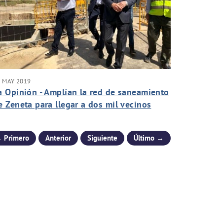
 MAY 2019
a Opinión - Amplían la red de saneamiento
e Zeneta para llegar a dos mil vecinos
 Primero
Anterior
Siguiente
Último →