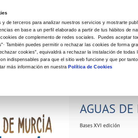
ES
Actual
ies
 y de terceros para analizar nuestros servicios y mostrarte publ
ne
Tu Servicio
Tu Agua
Conócenos
Nuestro
encias en base a un perfil elaborado a partir de tus hábitos de n
 cookies de complemento de redes sociales. Puedes aceptar to
s”· También puedes permitir o rechazar las cookies de forma gr
N AL CLIENTE
D
Y CUMPLIMIENTO
NTRATOS
COMPROMISO DE SERVICIO
CUIDADOS DEL AGUA
PERFIL DEL CONTRATANTE
MODIFICACIÓN DE DATOS
echazar cookies”, equivaldrá a rechazar la instalación de todas 
AS DE GESTIÓN Y CERTIFICADOS
 de contacto
calidad del agua
bio de titular
Carta de compromisos
Consejos de ahorro
Plataforma de contratación del s
Actualizar datos bancários
on indispensables para que el sitio web funcione y que por tant
O
público
rtas
l consumidor
a de suministro
Customer Counsel (Defensa del c
Depósitos comunitarios
Actualizar datos de domicili
tar más información en nuestra
Política de Cookies
Licitaciones en curso
via
scucha
a de suministro
Normativa del servicio
Instalaciones interiores comunita
Actualizar datos personales
icitud de acometida
Junta de arbitraje
Vertidos a la red
obras y afectaciones
umentación contratación
Programa CONTIGO
Individualización contadores
28 JUN 2026
comunitarios
ación de fuga interior
AGUAS DE 
VER TODAS LAS GESTIONES
Bases XVI edición