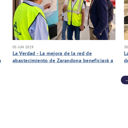
05 JUN 2019
30
La Verdad - La mejora de la red de
L
o
abastecimiento de Zarandona beneficiará a
d
casi 7.000 vecinos
←