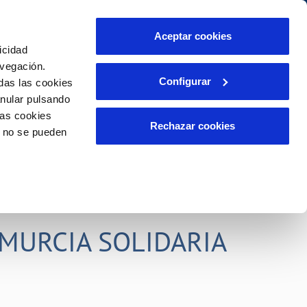
idad
Ayuda
Contáctanos
Aceptar cookies
icidad
Área de clientes
s compromisos
avegación.
Configurar
das las cookies
anular pulsando
PORTAL DE TRANSPARENCIA
INCIDENCIAS
las cookies
ector
Comunica anomalías o posibles
Rechazar cookies
o no se pueden
fraudes
liente)
o
Reclamaciones
rias
MURCIA SOLIDARIA