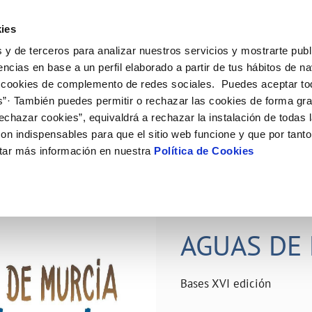
ES
Actual
ies
 y de terceros para analizar nuestros servicios y mostrarte publ
ne
Tu Servicio
Tu Agua
Conócenos
Nuestro
encias en base a un perfil elaborado a partir de tus hábitos de n
 cookies de complemento de redes sociales. Puedes aceptar to
s”· También puedes permitir o rechazar las cookies de forma gr
N AL CLIENTE
D
Y CUMPLIMIENTO
NTRATOS
COMPROMISO DE SERVICIO
CUIDADOS DEL AGUA
PERFIL DEL CONTRATANTE
MODIFICACIÓN DE DATOS
echazar cookies”, equivaldrá a rechazar la instalación de todas 
AS DE GESTIÓN Y CERTIFICADOS
 de contacto
calidad del agua
bio de titular
Carta de compromisos
Consejos de ahorro
Plataforma de contratación del s
Actualizar datos bancários
on indispensables para que el sitio web funcione y que por tant
O
público
rtas
l consumidor
a de suministro
Customer Counsel (Defensa del c
Depósitos comunitarios
Actualizar datos de domicili
tar más información en nuestra
Política de Cookies
Licitaciones en curso
via
scucha
a de suministro
Normativa del servicio
Instalaciones interiores comunita
Actualizar datos personales
icitud de acometida
Junta de arbitraje
Vertidos a la red
obras y afectaciones
umentación contratación
Programa CONTIGO
Individualización contadores
28 JUN 2026
comunitarios
ación de fuga interior
AGUAS DE 
VER TODAS LAS GESTIONES
Bases XVI edición