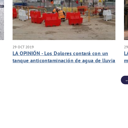
29 OCT 2019
29
LA OPINIÓN - Los Dolores contará con un
L
tanque anticontaminación de agua de lluvia
m
de 5.000 m3
m
←