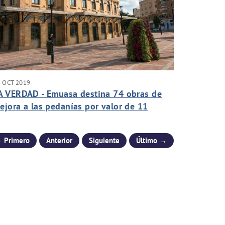
 OCT 2019
A VERDAD - Emuasa destina 74 obras de
ejora a las pedanías por valor de 11
illones
 Primero
Anterior
Siguiente
Último →