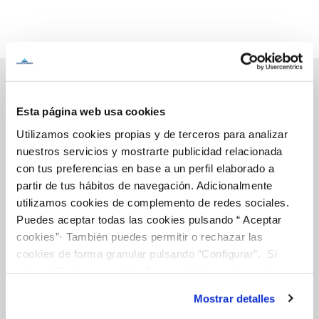
Esta página web usa cookies
Inicio
Utilizamos cookies propias y de terceros para analizar
nuestros servicios y mostrarte publicidad relacionada
con tus preferencias en base a un perfil elaborado a
partir de tus hábitos de navegación. Adicionalmente
Gestiones Online
utilizamos cookies de complemento de redes sociales.
Puedes aceptar todas las cookies pulsando “ Aceptar
cookies”· También puedes permitir o rechazar las
FACTURAS, PAGOS Y CONSUMOS
cookies de forma granular pulsando “Configurar”. Si
CONTRATOS
pulsas “Rechazar cookies”, equivaldrá a rechazar la
MODIFICACIÓN DE DATOS
instalación de todas las cookies salvo las necesarias que
Mostrar detalles
son indispensables para que el sitio web funcione y que
INCIDENCIAS