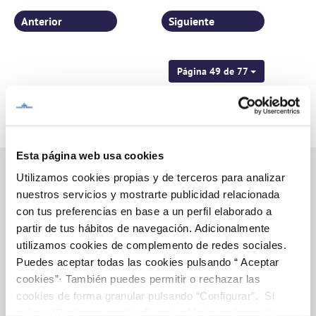
Anterior
Siguiente
Página 49 de 77
Esta página web usa cookies
Utilizamos cookies propias y de terceros para analizar
nuestros servicios y mostrarte publicidad relacionada
Inicio
con tus preferencias en base a un perfil elaborado a
partir de tus hábitos de navegación. Adicionalmente
utilizamos cookies de complemento de redes sociales.
Puedes aceptar todas las cookies pulsando “ Aceptar
Gestiones Online
cookies”· También puedes permitir o rechazar las
cookies de forma granular pulsando “Configurar”. Si
pulsas “Rechazar cookies”, equivaldrá a rechazar la