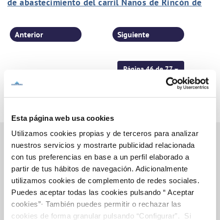
de abastecimiento del carril Nanos de Rincón de
Seca
Anterior
Siguiente
Página 46 de 77
Esta página web usa cookies
Utilizamos cookies propias y de terceros para analizar
nuestros servicios y mostrarte publicidad relacionada
con tus preferencias en base a un perfil elaborado a
Inicio
partir de tus hábitos de navegación. Adicionalmente
utilizamos cookies de complemento de redes sociales.
Puedes aceptar todas las cookies pulsando “ Aceptar
cookies”· También puedes permitir o rechazar las
Gestiones Online
cookies de forma granular pulsando “Configurar”. Si