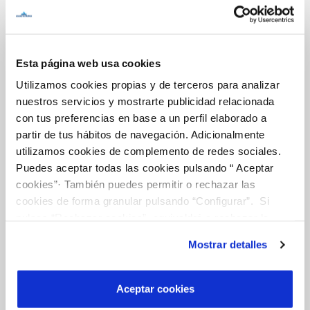
Inicio
Esta página web usa cookies
Utilizamos cookies propias y de terceros para analizar
Gestiones Online
nuestros servicios y mostrarte publicidad relacionada
con tus preferencias en base a un perfil elaborado a
partir de tus hábitos de navegación. Adicionalmente
FACTURAS, PAGOS Y CONSUMOS
utilizamos cookies de complemento de redes sociales.
CONTRATOS
Puedes aceptar todas las cookies pulsando “ Aceptar
cookies”· También puedes permitir o rechazar las
MODIFICACIÓN DE DATOS
cookies de forma granular pulsando “Configurar”. Si
INCIDENCIAS
pulsas “Rechazar cookies”, equivaldrá a rechazar la
instalación de todas las cookies salvo las necesarias que
Mostrar detalles
son indispensables para que el sitio web funcione y que
TODAS LAS GESTIONES
por tanto no se pueden desactivar. Puedes consultar
OTRAS GESTIONES
más información en nuestra
Política de Cookies
Aceptar cookies