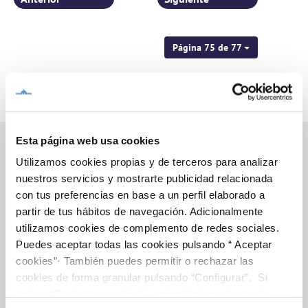
Página 75 de 77
Esta página web usa cookies
Utilizamos cookies propias y de terceros para analizar
nuestros servicios y mostrarte publicidad relacionada
Inicio
con tus preferencias en base a un perfil elaborado a
partir de tus hábitos de navegación. Adicionalmente
utilizamos cookies de complemento de redes sociales.
Puedes aceptar todas las cookies pulsando “ Aceptar
Gestiones Online
cookies”· También puedes permitir o rechazar las
cookies de forma granular pulsando “Configurar”. Si
pulsas “Rechazar cookies”, equivaldrá a rechazar la
FACTURAS, PAGOS Y CONSUMOS