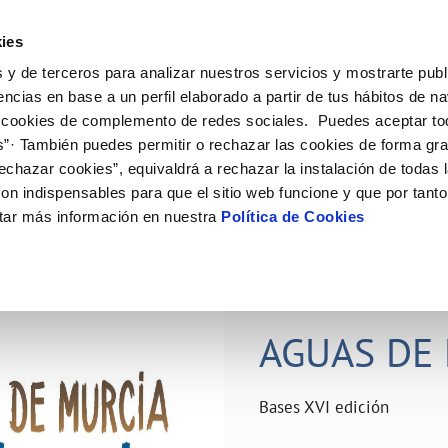
ES
Actual
ies
 y de terceros para analizar nuestros servicios y mostrarte publ
ne
Tu Servicio
Tu Agua
Conócenos
Nuestro
encias en base a un perfil elaborado a partir de tus hábitos de n
 cookies de complemento de redes sociales. Puedes aceptar to
s”· También puedes permitir o rechazar las cookies de forma gr
N AL CLIENTE
D
Y CUMPLIMIENTO
NTRATOS
COMPROMISO DE SERVICIO
CUIDADOS DEL AGUA
PERFIL DEL CONTRATANTE
MODIFICACIÓN DE DATOS
echazar cookies”, equivaldrá a rechazar la instalación de todas 
AS DE GESTIÓN Y CERTIFICADOS
 de contacto
calidad del agua
bio de titular
Carta de compromisos
Consejos de ahorro
Plataforma de contratación del s
Actualizar datos bancários
on indispensables para que el sitio web funcione y que por tant
O
público
rtas
l consumidor
a de suministro
Customer Counsel (Defensa del c
Depósitos comunitarios
Actualizar datos de domicili
tar más información en nuestra
Política de Cookies
Licitaciones en curso
via
scucha
a de suministro
Normativa del servicio
Instalaciones interiores comunita
Actualizar datos personales
icitud de acometida
Junta de arbitraje
Vertidos a la red
obras y afectaciones
umentación contratación
Programa CONTIGO
Individualización contadores
28 JUN 2026
comunitarios
ación de fuga interior
AGUAS DE 
VER TODAS LAS GESTIONES
Bases XVI edición