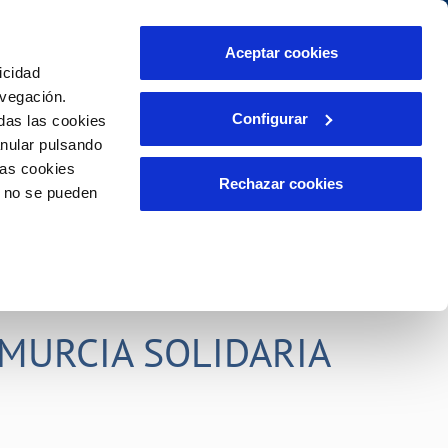
idad
Ayuda
Contáctanos
Aceptar cookies
icidad
Área de clientes
s compromisos
avegación.
Configurar
das las cookies
anular pulsando
PORTAL DE TRANSPARENCIA
INCIDENCIAS
las cookies
ector
Comunica anomalías o posibles
Rechazar cookies
o no se pueden
fraudes
liente)
o
Reclamaciones
rias
MURCIA SOLIDARIA