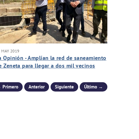
 MAY 2019
a Opinión - Amplían la red de saneamiento
e Zeneta para llegar a dos mil vecinos
 Primero
Anterior
Siguiente
Último →