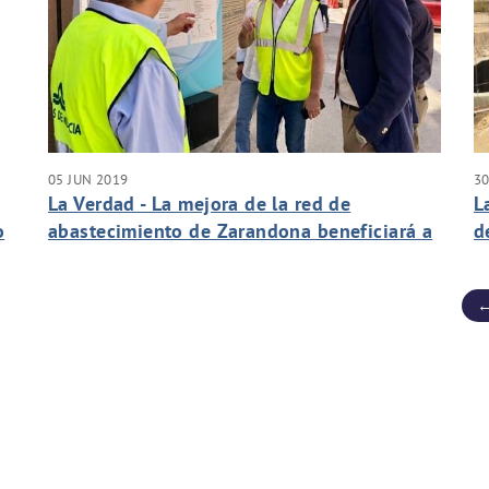
05 JUN 2019
30
La Verdad - La mejora de la red de
L
o
abastecimiento de Zarandona beneficiará a
d
casi 7.000 vecinos
←