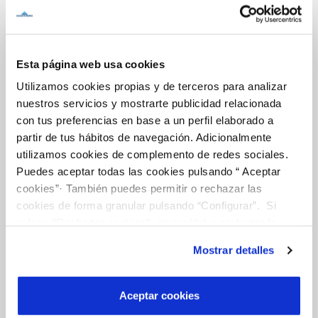
Inicio
Esta página web usa cookies
Utilizamos cookies propias y de terceros para analizar
Gestiones Online
nuestros servicios y mostrarte publicidad relacionada
con tus preferencias en base a un perfil elaborado a
partir de tus hábitos de navegación. Adicionalmente
FACTURAS, PAGOS Y CONSUMOS
utilizamos cookies de complemento de redes sociales.
CONTRATOS
Puedes aceptar todas las cookies pulsando “ Aceptar
cookies”· También puedes permitir o rechazar las
MODIFICACIÓN DE DATOS
cookies de forma granular pulsando “Configurar”. Si
INCIDENCIAS
pulsas “Rechazar cookies”, equivaldrá a rechazar la
instalación de todas las cookies salvo las necesarias que
Mostrar detalles
son indispensables para que el sitio web funcione y que
TODAS LAS GESTIONES
por tanto no se pueden desactivar. Puedes consultar
OTRAS GESTIONES
más información en nuestra
Política de Cookies
Aceptar cookies