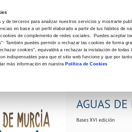
ES
Actual
ies
 y de terceros para analizar nuestros servicios y mostrarte publ
ne
Tu Servicio
Tu Agua
Conócenos
Nuestro
encias en base a un perfil elaborado a partir de tus hábitos de n
 cookies de complemento de redes sociales. Puedes aceptar to
s”· También puedes permitir o rechazar las cookies de forma gr
N AL CLIENTE
D
Y CUMPLIMIENTO
NTRATOS
COMPROMISO DE SERVICIO
CUIDADOS DEL AGUA
PERFIL DEL CONTRATANTE
MODIFICACIÓN DE DATOS
echazar cookies”, equivaldrá a rechazar la instalación de todas 
AS DE GESTIÓN Y CERTIFICADOS
 de contacto
calidad del agua
bio de titular
Carta de compromisos
Consejos de ahorro
Plataforma de contratación del s
Actualizar datos bancários
on indispensables para que el sitio web funcione y que por tant
O
público
rtas
l consumidor
a de suministro
Customer Counsel (Defensa del c
Depósitos comunitarios
Actualizar datos de domicili
tar más información en nuestra
Política de Cookies
Licitaciones en curso
via
scucha
a de suministro
Normativa del servicio
Instalaciones interiores comunita
Actualizar datos personales
icitud de acometida
Junta de arbitraje
Vertidos a la red
obras y afectaciones
umentación contratación
Programa CONTIGO
Individualización contadores
28 JUN 2026
comunitarios
ación de fuga interior
AGUAS DE 
VER TODAS LAS GESTIONES
Bases XVI edición