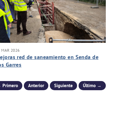
5 MAR 2026
ejoras red de saneamiento en Senda de
os Garres
 Primero
Anterior
Siguiente
Último →