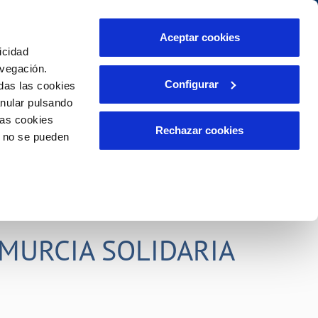
idad
Ayuda
Contáctanos
Aceptar cookies
icidad
Área de clientes
s compromisos
avegación.
Configurar
das las cookies
anular pulsando
PORTAL DE TRANSPARENCIA
INCIDENCIAS
las cookies
ector
Comunica anomalías o posibles
Rechazar cookies
o no se pueden
fraudes
liente)
o
Reclamaciones
rias
MURCIA SOLIDARIA