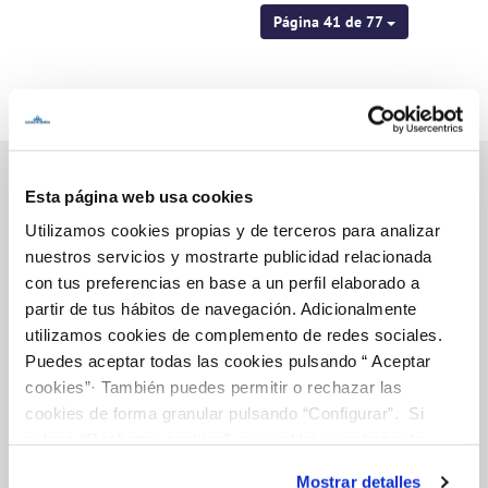
Página 41 de 77
Esta página web usa cookies
Utilizamos cookies propias y de terceros para analizar
Inicio
nuestros servicios y mostrarte publicidad relacionada
con tus preferencias en base a un perfil elaborado a
partir de tus hábitos de navegación. Adicionalmente
utilizamos cookies de complemento de redes sociales.
Gestiones Online
Puedes aceptar todas las cookies pulsando “ Aceptar
cookies”· También puedes permitir o rechazar las
cookies de forma granular pulsando “Configurar”. Si
FACTURAS, PAGOS Y CONSUMOS
pulsas “Rechazar cookies”, equivaldrá a rechazar la
CONTRATOS
instalación de todas las cookies salvo las necesarias que
Mostrar detalles