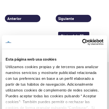
Anterior
Siguiente
Página 4 de 77
Esta página web usa cookies
Utilizamos cookies propias y de terceros para analizar
nuestros servicios y mostrarte publicidad relacionada
con tus preferencias en base a un perfil elaborado a
Inicio
partir de tus hábitos de navegación. Adicionalmente
utilizamos cookies de complemento de redes sociales.
Puedes aceptar todas las cookies pulsando “ Aceptar
cookies”· También puedes permitir o rechazar las
Gestiones Online
cookies de forma granular pulsando “Configurar”. Si