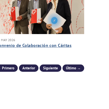
 MAY 2026
onvenio de Colaboración con Cáritas
 Primero
Anterior
Siguiente
Último →