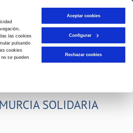
idad
Ayuda
Contáctanos
Aceptar cookies
icidad
Área de clientes
s compromisos
avegación.
Configurar
das las cookies
anular pulsando
PORTAL DE TRANSPARENCIA
INCIDENCIAS
las cookies
ector
Comunica anomalías o posibles
Rechazar cookies
o no se pueden
fraudes
liente)
o
Reclamaciones
rias
MURCIA SOLIDARIA