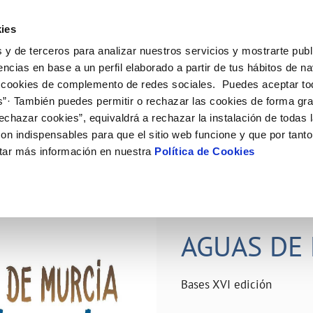
ES
Actual
ies
 y de terceros para analizar nuestros servicios y mostrarte publ
ne
Tu Servicio
Tu Agua
Conócenos
Nuestro
encias en base a un perfil elaborado a partir de tus hábitos de n
 cookies de complemento de redes sociales. Puedes aceptar to
s”· También puedes permitir o rechazar las cookies de forma gr
N AL CLIENTE
D
Y CUMPLIMIENTO
NTRATOS
COMPROMISO DE SERVICIO
CUIDADOS DEL AGUA
PERFIL DEL CONTRATANTE
MODIFICACIÓN DE DATOS
echazar cookies”, equivaldrá a rechazar la instalación de todas 
AS DE GESTIÓN Y CERTIFICADOS
 de contacto
calidad del agua
bio de titular
Carta de compromisos
Consejos de ahorro
Plataforma de contratación del s
Actualizar datos bancários
on indispensables para que el sitio web funcione y que por tant
O
público
rtas
l consumidor
a de suministro
Customer Counsel (Defensa del c
Depósitos comunitarios
Actualizar datos de domicili
tar más información en nuestra
Política de Cookies
Licitaciones en curso
via
scucha
a de suministro
Normativa del servicio
Instalaciones interiores comunita
Actualizar datos personales
icitud de acometida
Junta de arbitraje
Vertidos a la red
obras y afectaciones
umentación contratación
Programa CONTIGO
Individualización contadores
28 JUN 2026
comunitarios
ación de fuga interior
AGUAS DE 
VER TODAS LAS GESTIONES
Bases XVI edición