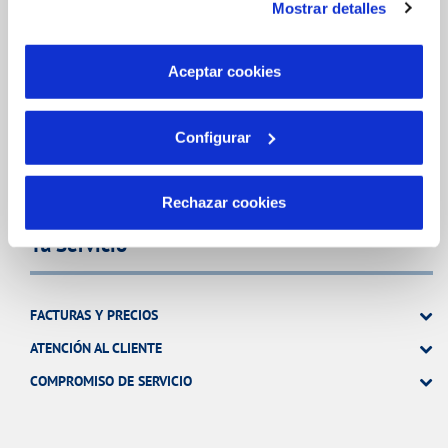
Mostrar detalles
son indispensables para que el sitio web funcione y que
MODIFICACIÓN DE DATOS
por tanto no se pueden desactivar. Puedes consultar
INCIDENCIAS
más información en nuestra
Política de Cookies
Aceptar cookies
TODAS LAS GESTIONES
Configurar
OTRAS GESTIONES
Rechazar cookies
Tu Servicio
FACTURAS Y PRECIOS
ATENCIÓN AL CLIENTE
COMPROMISO DE SERVICIO