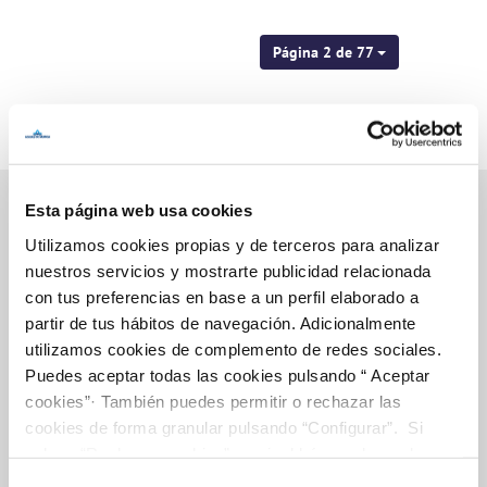
Página 2 de 77
Esta página web usa cookies
Utilizamos cookies propias y de terceros para analizar
Inicio
nuestros servicios y mostrarte publicidad relacionada
con tus preferencias en base a un perfil elaborado a
partir de tus hábitos de navegación. Adicionalmente
utilizamos cookies de complemento de redes sociales.
Gestiones Online
Puedes aceptar todas las cookies pulsando “ Aceptar
cookies”· También puedes permitir o rechazar las
cookies de forma granular pulsando “Configurar”. Si
FACTURAS, PAGOS Y CONSUMOS
pulsas “Rechazar cookies”, equivaldrá a rechazar la
instalación de todas las cookies salvo las necesarias que
CONTRATOS