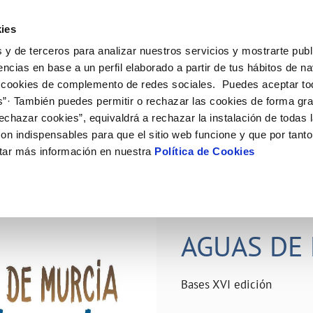
ES
Actual
ies
 y de terceros para analizar nuestros servicios y mostrarte publ
ne
Tu Servicio
Tu Agua
Conócenos
Nuestro
encias en base a un perfil elaborado a partir de tus hábitos de n
 cookies de complemento de redes sociales. Puedes aceptar to
s”· También puedes permitir o rechazar las cookies de forma gr
N AL CLIENTE
D
Y CUMPLIMIENTO
NTRATOS
COMPROMISO DE SERVICIO
CUIDADOS DEL AGUA
PERFIL DEL CONTRATANTE
MODIFICACIÓN DE DATOS
echazar cookies”, equivaldrá a rechazar la instalación de todas 
AS DE GESTIÓN Y CERTIFICADOS
 de contacto
calidad del agua
bio de titular
Carta de compromisos
Consejos de ahorro
Plataforma de contratación del s
Actualizar datos bancários
on indispensables para que el sitio web funcione y que por tant
O
público
rtas
l consumidor
a de suministro
Customer Counsel (Defensa del c
Depósitos comunitarios
Actualizar datos de domicili
tar más información en nuestra
Política de Cookies
Licitaciones en curso
via
scucha
a de suministro
Normativa del servicio
Instalaciones interiores comunita
Actualizar datos personales
icitud de acometida
Junta de arbitraje
Vertidos a la red
obras y afectaciones
umentación contratación
Programa CONTIGO
Individualización contadores
28 JUN 2026
comunitarios
ación de fuga interior
AGUAS DE 
VER TODAS LAS GESTIONES
Bases XVI edición