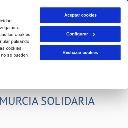
idad
Ayuda
Contáctanos
Aceptar cookies
icidad
Área de clientes
s compromisos
avegación.
Configurar
das las cookies
anular pulsando
PORTAL DE TRANSPARENCIA
INCIDENCIAS
las cookies
ector
Comunica anomalías o posibles
Rechazar cookies
o no se pueden
fraudes
liente)
o
Reclamaciones
rias
MURCIA SOLIDARIA