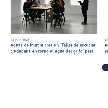
22 MAR 2023
1
Aguas de Murcia crea un “Taller de escucha
A
ciudadana en torno al agua del grifo” para
e
compartir opiniones y difundir las
t
bondades del agua del grifo
←