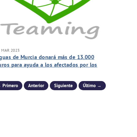
5 MAR 2023
guas de Murcia donará más de 13.000
uros para ayuda a los afectados por los
erremotos de Siria y Turquía
 Primero
Anterior
Siguiente
Último →