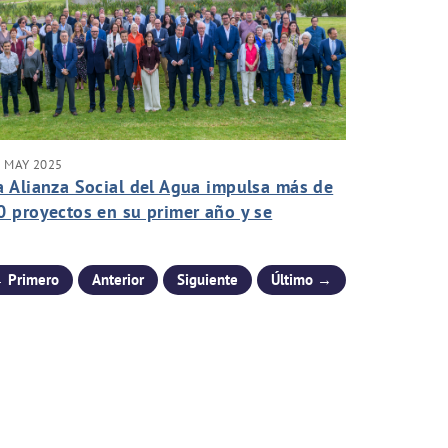
 MAY 2025
a Alianza Social del Agua impulsa más de
0 proyectos en su primer año y se
onsolida como motor de transformación
 Primero
Anterior
Siguiente
Último →