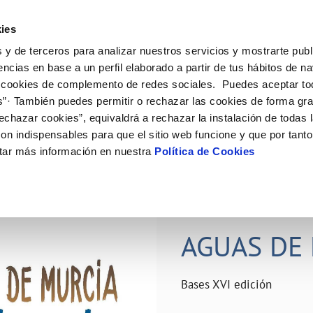
ES
Actual
ies
 y de terceros para analizar nuestros servicios y mostrarte publ
ne
Tu Servicio
Tu Agua
Conócenos
Nuestro
encias en base a un perfil elaborado a partir de tus hábitos de n
 cookies de complemento de redes sociales. Puedes aceptar to
s”· También puedes permitir o rechazar las cookies de forma gr
N AL CLIENTE
D
Y CUMPLIMIENTO
NTRATOS
COMPROMISO DE SERVICIO
CUIDADOS DEL AGUA
PERFIL DEL CONTRATANTE
MODIFICACIÓN DE DATOS
echazar cookies”, equivaldrá a rechazar la instalación de todas 
AS DE GESTIÓN Y CERTIFICADOS
 de contacto
calidad del agua
bio de titular
Carta de compromisos
Consejos de ahorro
Plataforma de contratación del s
Actualizar datos bancários
on indispensables para que el sitio web funcione y que por tant
O
público
rtas
l consumidor
a de suministro
Customer Counsel (Defensa del c
Depósitos comunitarios
Actualizar datos de domicili
tar más información en nuestra
Política de Cookies
Licitaciones en curso
via
scucha
a de suministro
Normativa del servicio
Instalaciones interiores comunita
Actualizar datos personales
icitud de acometida
Junta de arbitraje
Vertidos a la red
obras y afectaciones
umentación contratación
Programa CONTIGO
Individualización contadores
28 JUN 2026
comunitarios
ación de fuga interior
AGUAS DE 
VER TODAS LAS GESTIONES
Bases XVI edición