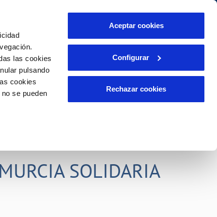
idad
Ayuda
Contáctanos
Aceptar cookies
icidad
Área de clientes
s compromisos
avegación.
Configurar
das las cookies
anular pulsando
PORTAL DE TRANSPARENCIA
INCIDENCIAS
las cookies
ector
Comunica anomalías o posibles
Rechazar cookies
o no se pueden
fraudes
liente)
o
Reclamaciones
rias
MURCIA SOLIDARIA