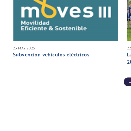
23 MAY 2025
22
Subvención vehículos eléctricos
L
2
c
←