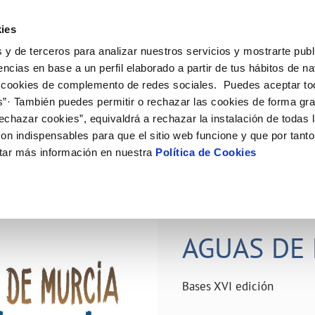
ES
Actual
ies
 y de terceros para analizar nuestros servicios y mostrarte publ
ne
Tu Servicio
Tu Agua
Conócenos
Nuestro
encias en base a un perfil elaborado a partir de tus hábitos de n
 cookies de complemento de redes sociales. Puedes aceptar to
s”· También puedes permitir o rechazar las cookies de forma gr
N AL CLIENTE
D
Y CUMPLIMIENTO
NTRATOS
COMPROMISO DE SERVICIO
CUIDADOS DEL AGUA
PERFIL DEL CONTRATANTE
MODIFICACIÓN DE DATOS
echazar cookies”, equivaldrá a rechazar la instalación de todas 
AS DE GESTIÓN Y CERTIFICADOS
 de contacto
calidad del agua
bio de titular
Carta de compromisos
Consejos de ahorro
Plataforma de contratación del s
Actualizar datos bancários
on indispensables para que el sitio web funcione y que por tant
O
público
rtas
l consumidor
a de suministro
Customer Counsel (Defensa del c
Depósitos comunitarios
Actualizar datos de domicili
tar más información en nuestra
Política de Cookies
Licitaciones en curso
via
scucha
a de suministro
Normativa del servicio
Instalaciones interiores comunita
Actualizar datos personales
icitud de acometida
Junta de arbitraje
Vertidos a la red
obras y afectaciones
umentación contratación
Programa CONTIGO
Individualización contadores
28 JUN 2026
comunitarios
ación de fuga interior
AGUAS DE 
VER TODAS LAS GESTIONES
Bases XVI edición