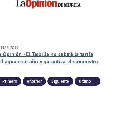
5 MAR 2019
a Opinión - El Taibilla no subirá la tarifa
el agua este año y garantiza el suministro
ese a la sequía
 Primero
Anterior
Siguiente
Último →