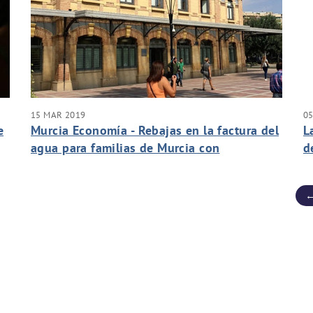
15 MAR 2019
0
e
Murcia Economía - Rebajas en la factura del
L
agua para familias de Murcia con
d
dificultades económicas
p
←