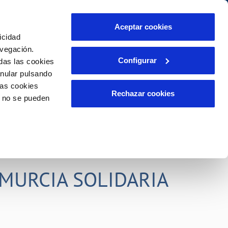
idad
Ayuda
Contáctanos
Aceptar cookies
icidad
Área de clientes
s compromisos
avegación.
Configurar
das las cookies
anular pulsando
PORTAL DE TRANSPARENCIA
INCIDENCIAS
las cookies
ector
Comunica anomalías o posibles
Rechazar cookies
o no se pueden
fraudes
liente)
o
Reclamaciones
rias
MURCIA SOLIDARIA