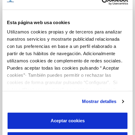
Inicio
Esta página web usa cookies
Gestiones Online
Utilizamos cookies propias y de terceros para analizar
nuestros servicios y mostrarte publicidad relacionada
con tus preferencias en base a un perfil elaborado a
FACTURAS, PAGOS Y CONSUMOS
partir de tus hábitos de navegación. Adicionalmente
utilizamos cookies de complemento de redes sociales.
CONTRATOS
Puedes aceptar todas las cookies pulsando “ Aceptar
MODIFICACIÓN DE DATOS
cookies”· También puedes permitir o rechazar las
INCIDENCIAS
cookies de forma granular pulsando “Configurar”. Si
pulsas “Rechazar cookies”, equivaldrá a rechazar la
instalación de todas las cookies salvo las necesarias que
TODAS LAS GESTIONES
Mostrar detalles
son indispensables para que el sitio web funcione y que
OTRAS GESTIONES
por tanto no se pueden desactivar. Puedes consultar
más información en nuestra
Política de Cookies
Aceptar cookies