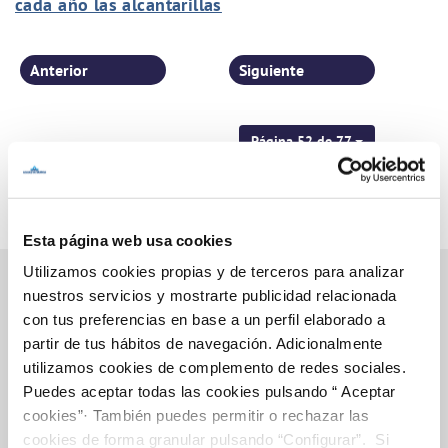
cada año las alcantarillas
Anterior
Siguiente
Página 52 de 77
Esta página web usa cookies
Utilizamos cookies propias y de terceros para analizar
nuestros servicios y mostrarte publicidad relacionada
con tus preferencias en base a un perfil elaborado a
Inicio
partir de tus hábitos de navegación. Adicionalmente
utilizamos cookies de complemento de redes sociales.
Puedes aceptar todas las cookies pulsando “ Aceptar
cookies”· También puedes permitir o rechazar las
Gestiones Online
cookies de forma granular pulsando “Configurar”. Si