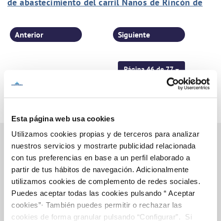
de abastecimiento del carril Nanos de Rincón de
Seca
Anterior
Siguiente
Página 46 de 77
Esta página web usa cookies
Utilizamos cookies propias y de terceros para analizar
nuestros servicios y mostrarte publicidad relacionada
con tus preferencias en base a un perfil elaborado a
Inicio
partir de tus hábitos de navegación. Adicionalmente
utilizamos cookies de complemento de redes sociales.
Puedes aceptar todas las cookies pulsando “ Aceptar
cookies”· También puedes permitir o rechazar las
Gestiones Online
cookies de forma granular pulsando “Configurar”. Si